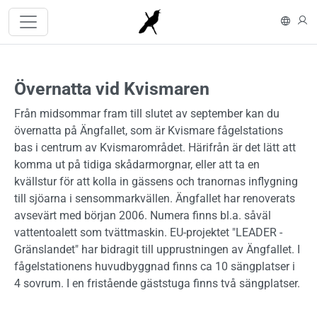
Hoppa till huvudinnehåll
In En
L
Övernatta vid Kvismaren
Från midsommar fram till slutet av september kan du
övernatta på Ängfallet, som är Kvismare fågelstations
bas i centrum av Kvismarområdet. Härifrån är det lätt att
komma ut på tidiga skådarmorgnar, eller att ta en
kvällstur för att kolla in gässens och tranornas inflygning
till sjöarna i sensommarkvällen. Ängfallet har renoverats
avsevärt med början 2006. Numera finns bl.a. såväl
vattentoalett som tvättmaskin. EU-projektet "LEADER -
Gränslandet" har bidragit till upprustningen av Ängfallet. I
fågelstationens huvudbyggnad finns ca 10 sängplatser i
4 sovrum. I en fristående gäststuga finns två sängplatser.