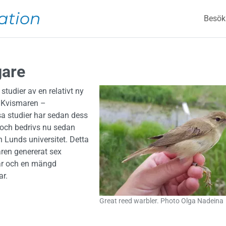
Mai
ation
Besök
gare
tudier av en relativt ny
i Kvismaren –
a studier har sedan dess
 och bedrivs nu sedan
n Lunds universitet. Detta
ren genererat sex
ar och en mängd
ar.
Great reed warbler. Photo Olga Nadeina