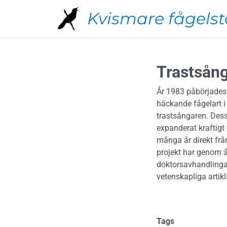
Hoppa till huvudinnehåll
Kvismare fågelst
Trastsån
År 1983 påbörjades s
häckande fågelart 
trastsångaren. Dess
expanderat kraftigt
många år direkt frå
projekt har genom å
doktorsavhandling
vetenskapliga artikl
Tags