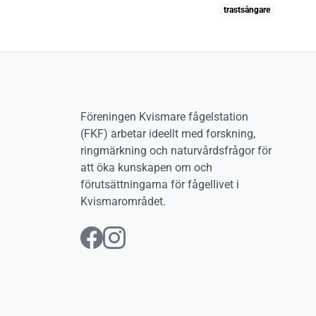
trastsångare
Föreningen Kvismare fågelstation
(FKF) arbetar ideellt med forskning,
ringmärkning och naturvårdsfrågor för
att öka kunskapen om och
förutsättningarna för fågellivet i
Kvismarområdet.
Följ oss på Facebook
Följ oss på Instag