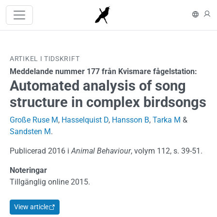
Hoppa till huvudinnehåll
In En
L
ARTIKEL I TIDSKRIFT
Meddelande nummer 177 från Kvismare fågelstation:
Automated analysis of song
structure in complex birdsongs
Große Ruse M
,
Hasselquist D
,
Hansson B
,
Tarka M
&
Sandsten M
.
Publicerad 2016 i
Animal Behaviour
, volym 112, s. 39-51.
Noteringar
Tillgänglig online 2015.
View article