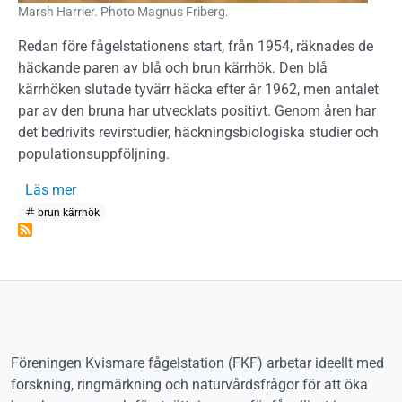
Marsh Harrier. Photo Magnus Friberg.
Redan före fågelstationens start, från 1954, räknades de
häckande paren av blå och brun kärrhök. Den blå
kärrhöken slutade tyvärr häcka efter år 1962, men antalet
par av den bruna har utvecklats positivt. Genom åren har
det bedrivits revirstudier, häckningsbiologiska studier och
populationsuppföljning.
om Brun kärrhök
Läs mer
brun kärrhök
Föreningen Kvismare fågelstation (FKF) arbetar ideellt med
forskning, ringmärkning och naturvårdsfrågor för att öka