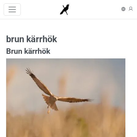
Hoppa till huvudinnehåll
In En
L
brun kärrhök
Brun kärrhök