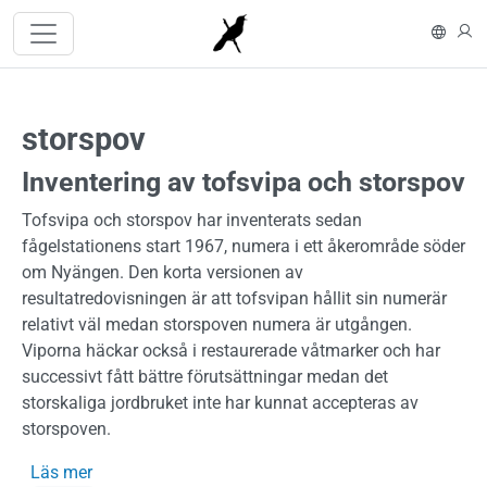
Hoppa till huvudinnehåll
In En
L
storspov
Inventering av tofsvipa och storspov
Tofsvipa och storspov har inventerats sedan
fågelstationens start 1967, numera i ett åkerområde söder
om Nyängen. Den korta versionen av
resultatredovisningen är att tofsvipan hållit sin numerär
relativt väl medan storspoven numera är utgången.
Viporna häckar också i restaurerade våtmarker och har
successivt fått bättre förutsättningar medan det
storskaliga jordbruket inte har kunnat accepteras av
storspoven.
om Inventering av tofsvipa och storspov
Läs mer