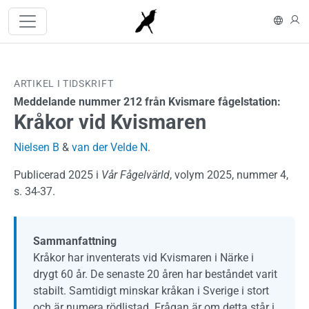
Hoppa till huvudinnehåll
In En
L
ARTIKEL I TIDSKRIFT
Meddelande nummer 212 från Kvismare fågelstation:
Kråkor vid Kvismaren
Nielsen B
&
van der Velde N
.
Publicerad 2025 i
Vår Fågelvärld
, volym 2025, nummer 4,
s. 34-37.
Sammanfattning
Kråkor har inventerats vid Kvismaren i Närke i
drygt 60 år. De senaste 20 åren har beståndet varit
stabilt. Samtidigt minskar kråkan i Sverige i stort
och är numera rödlistad. Frågan är om detta står i