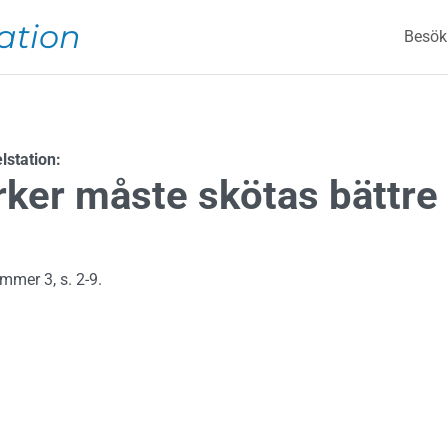
Mai
ation
Besök
station:
ker måste skötas bättre
mmer 3, s. 2-9.