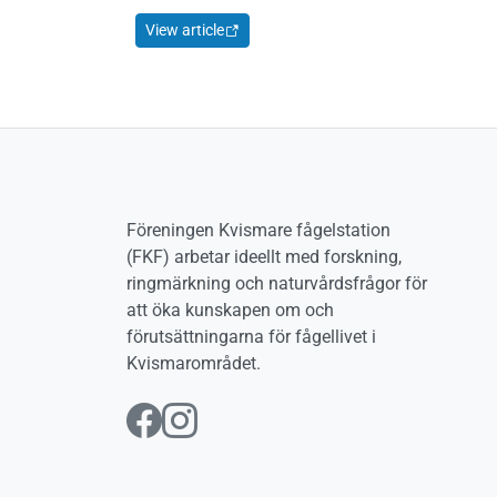
View article
Föreningen Kvismare fågelstation
(FKF) arbetar ideellt med forskning,
ringmärkning och naturvårdsfrågor för
att öka kunskapen om och
förutsättningarna för fågellivet i
Kvismarområdet.
Följ oss på Facebook
Följ oss på Instag