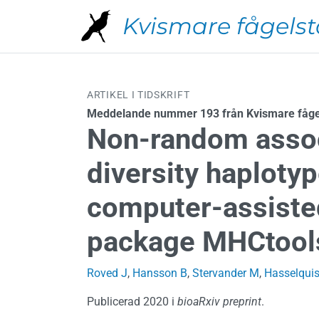
Hoppa till huvudinnehåll
Kvismare fågelst
ARTIKEL I TIDSKRIFT
Meddelande nummer 193 från Kvismare fågel
Non-random associ
diversity haplotyp
computer-assiste
package MHCtool
Roved J
,
Hansson B
,
Stervander M
,
Hasselquis
Publicerad 2020 i
bioaRxiv preprint
.