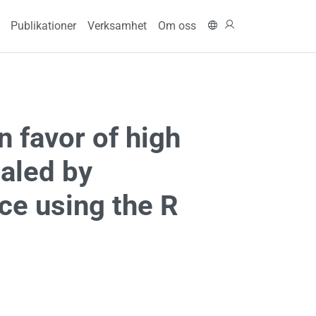
n navigation
In English
Logga in
Publikationer
Verksamhet
Om oss
 favor of high
ealed by
ce using the R