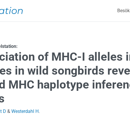
Mai
ation
Besök
station:
ation of MHC-I alleles in
es in wild songbirds rev
d MHC haplotype inferen
s
t D
&
Westerdahl H
.