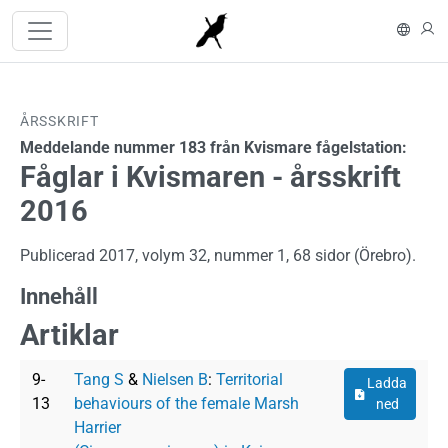
Hoppa till huvudinnehåll
In En
L
ÅRSSKRIFT
Meddelande nummer 183 från Kvismare fågelstation:
Fåglar i Kvismaren - årsskrift
2016
Publicerad 2017, volym 32, nummer 1, 68 sidor (Örebro).
Innehåll
Artiklar
Dokument
9-
Tang S
&
Nielsen B
:
Territorial
Ladda
13
behaviours of the female Marsh
ned
Harrier