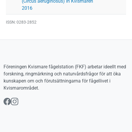
(Circus aeruginosus) in Kvismaren
2016
ISSN: 0283-2852
Föreningen Kvismare fågelstation (FKF) arbetar ideellt med
forskning, ringmärkning och naturvårdsfrågor för att öka
kunskapen om och förutsättningarna för fågellivet i
Kvismarområdet.
Följ oss på Facebook
Följ oss på Instagram