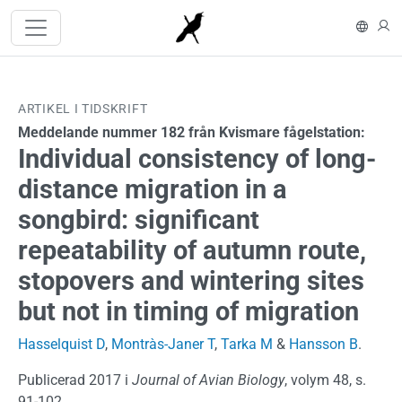
Hoppa till huvudinnehåll
In En
L
ARTIKEL I TIDSKRIFT
Meddelande nummer 182 från Kvismare fågelstation:
Individual consistency of long-
distance migration in a
songbird: significant
repeatability of autumn route,
stopovers and wintering sites
but not in timing of migration
Hasselquist D
,
Montràs-Janer T
,
Tarka M
&
Hansson B
.
Publicerad 2017 i
Journal of Avian Biology
, volym 48, s.
91-102.