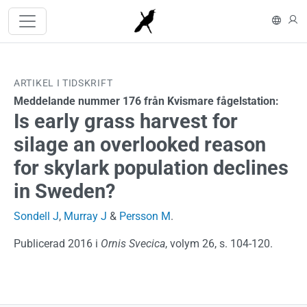
Hoppa till huvudinnehåll
In En
L
ARTIKEL I TIDSKRIFT
Meddelande nummer 176 från Kvismare fågelstation:
Is early grass harvest for
silage an overlooked reason
for skylark population declines
in Sweden?
Sondell J
,
Murray J
&
Persson M
.
Publicerad 2016 i
Ornis Svecica
, volym 26, s. 104-120.