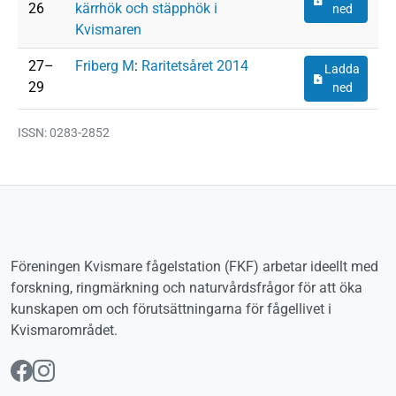
26
kärrhök och stäpphök i
ned
Kvismaren
Dokument
27–
Friberg M
:
Raritetsåret 2014
Ladda
29
ned
ISSN: 0283-2852
Föreningen Kvismare fågelstation (FKF) arbetar ideellt med
forskning, ringmärkning och naturvårdsfrågor för att öka
kunskapen om och förutsättningarna för fågellivet i
Kvismarområdet.
Följ oss på Facebook
Följ oss på Instagram