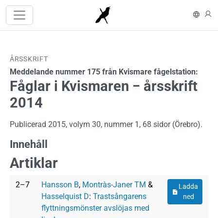
Hoppa till huvudinnehåll
In En
L
ÅRSSKRIFT
Meddelande nummer 175 från Kvismare fågelstation:
Fåglar i Kvismaren − årsskrift
2014
Publicerad 2015, volym 30, nummer 1, 68 sidor (Örebro).
Innehåll
Artiklar
Dokument
2–7
Hansson B
,
Montràs-Janer TM
&
Ladda
Hasselquist D
:
Trastsångarens
ned
flyttningsmönster avslöjas med