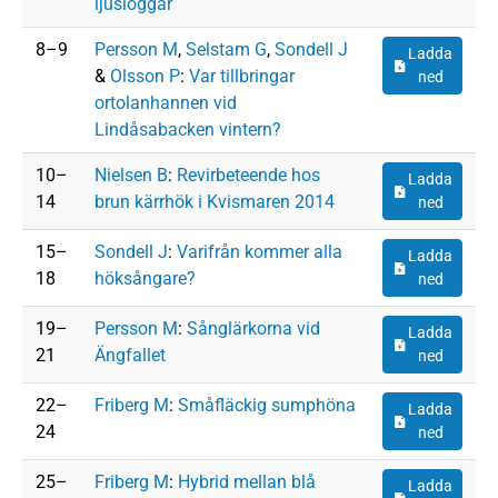
ljusloggar
Dokument
8–9
Persson M
,
Selstam G
,
Sondell J
Ladda
&
Olsson P
:
Var tillbringar
ned
ortolanhannen vid
Lindåsabacken vintern?
Dokument
10–
Nielsen B
:
Revirbeteende hos
Ladda
14
brun kärrhök i Kvismaren 2014
ned
Dokument
15–
Sondell J
:
Varifrån kommer alla
Ladda
18
höksångare?
ned
Dokument
19–
Persson M
:
Sånglärkorna vid
Ladda
21
Ängfallet
ned
Dokument
22–
Friberg M
:
Småfläckig sumphöna
Ladda
24
ned
Dokument
25–
Friberg M
:
Hybrid mellan blå
Ladda