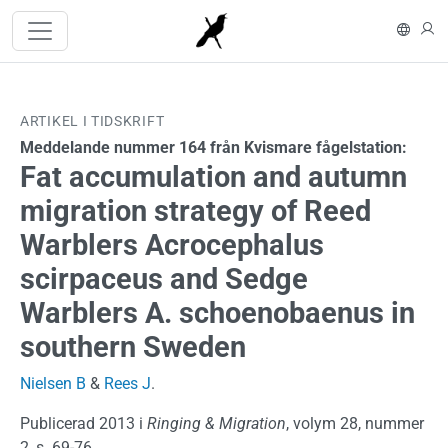
Hoppa till huvudinnehåll
In En
L
ARTIKEL I TIDSKRIFT
Meddelande nummer 164 från Kvismare fågelstation:
Fat accumulation and autumn
migration strategy of Reed
Warblers Acrocephalus
scirpaceus and Sedge
Warblers A. schoenobaenus in
southern Sweden
Nielsen B
&
Rees J
.
Publicerad 2013 i
Ringing & Migration
, volym 28, nummer
2, s. 69-76.