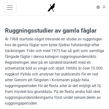
Hoppa till huvudinnehåll
In En
L
Ruggningsstudier av gamla fåglar
År 1968 startade något trevande en studie av ruggningen
hos de gamla fåglar som byter fjädrar fullständigt efter
häckningen. Från och med 1973 har så gott som samtliga
fångade fåglar i denna kategori ruggningsundersökts.
Registreringen sker på en särskild blankett med en
schematisk bild av vinge och stjärt. Hittills är över 10 000
ruggkort ifyllda och analyser har publicerats för en rad
arter. Genom att fångsten i Kvismaren pågår hela
ruggningsperioden för de flesta arter är det möjligt att få
fram mycket bra grunddata. På de flesta andra håll sker
ruggningsundersökningarna först under senare delen av
ruggningsperioden.