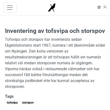
Hoppa till huvudinnehåll
In En
L
Inventering av tofsvipa och storspov
Tofsvipa och storspov har inventerats sedan
fågelstationens start 1967, numera i ett åkerområde söder
om Nyängen. Den korta versionen av
resultatredovisningen är att tofsvipan hållit sin numerär
relativt väl medan storspoven numera är utgången.
Viporna häckar också i restaurerade våtmarker och har
successivt fått bättre förutsättningar medan det
storskaliga jordbruket inte har kunnat accepteras av
storspoven.
Tags
tofsvipa
storspov